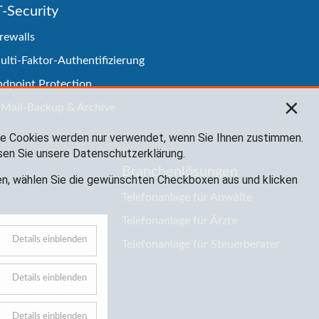
T-Security
rewalls
ulti-Faktor-Authentifizierung
ndpoint Protection
×
-Mail-Backup & Archive
che Cookies werden nur verwendet, wenn Sie Ihnen zustimmen.
sen Sie unsere Datenschutzerklärung.
Branchenlösungen
sen, wählen Sie die gewünschten Checkboxen aus und klicken
Telefonanlage für Anwälte
Telefonanlage für Ärzte
Details einblenden
Telefonanlage für Steuerberater
Details einblenden
 - Modern Workplace
Details einblenden