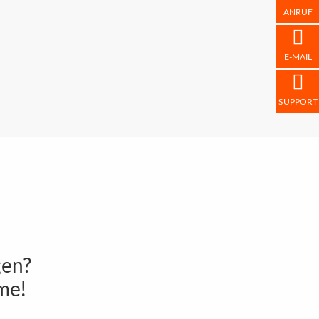
ANRUF
E-MAIL
SUPPORT
gen?
me!