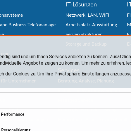
IT-Lösungen
I
onssysteme
Netzwerk, LAN, WiFi
Fi
ape Business Telefonanlage
Arbeitsplatz-Ausstattung
M
ie
Server-Strukturen
E
Storage und Backup
E
teme
endig sind und um Ihnen Services anbieten zu können. Zusätzli
ndividuelle Angebote zeigen zu können. Um mehr zu erfahren, le
Services
ch der Cookies zu. Um Ihre Privatsphäre Einstellungen anzupas
d für Unternehmen
Beratung, Analyse, Planung
Installation Wartung & Support
oud
Managed Service
ure Cloud
Kaufen, Mieten oder Leasing
d Performance
ifische Cloud-Lösungen
Homeoffice - Arbeiten von überall
 Personalisierung