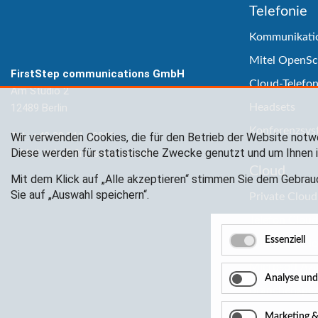
Telefonie
Kommunikati
Mitel OpenSc
FirstStep communications GmbH
Cloud-Telefon
Am Studio 2
12489 Berlin
Headsets
Konferenzsys
Tel.:
+49 30 311 68990
Wir verwenden Cookies, die für den Betrieb der Website notw
Diese werden für statistische Zwecke genutzt und um Ihnen i
E-Mail:
info@firststep-com.de
Cloud
Mit dem Klick auf „Alle akzeptieren“ stimmen Sie dem Gebrau
Sie auf „Auswahl speichern“.
Private Clou
Telefon Cloud
Essenziell
Microsoft Cl
Microsoft Az
Analyse un
Branchenspez
Marketing &