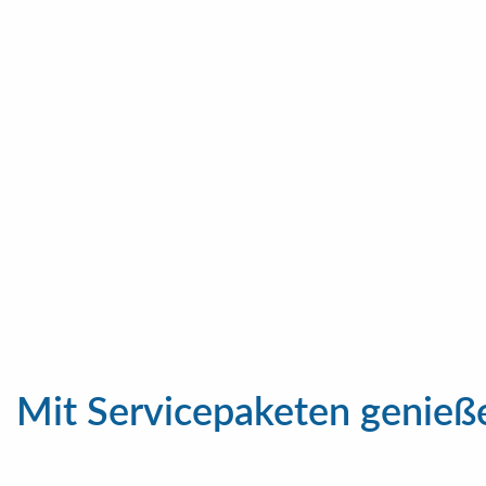
FirstStep Service-P
Service der zu Ihnen
Mit Servicepaketen genießen