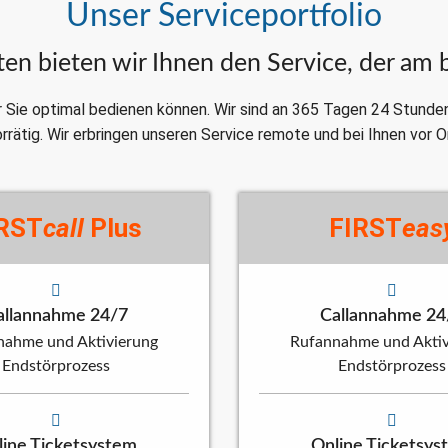
Unser Serviceportfolio
ten bieten wir Ihnen den Service, der am 
 Sie optimal bedienen können. Wir sind an 365 Tagen 24 Stunden f
rrätig. Wir erbringen unseren Service remote und bei Ihnen vor O
RST
call
Plus
FIRST
eas
allannahme 24/7
Callannahme 24
nahme und Aktivierung
Rufannahme und Aktiv
Endstörprozess
Endstörprozess
line Ticketsystem
Online Ticketsys