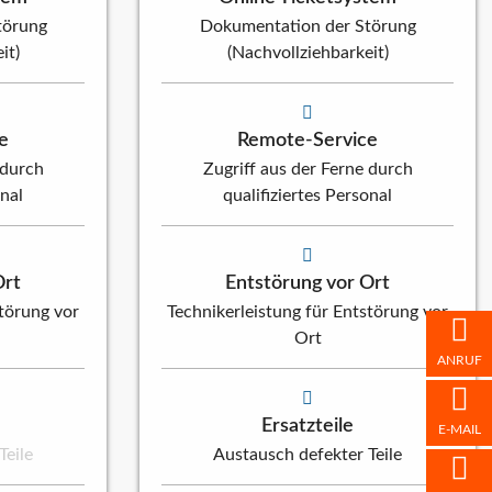
törung
Dokumentation der Störung
it)
(Nachvollziehbarkeit)
e
Remote-Service
 durch
Zugriff aus der Ferne durch
onal
qualifiziertes Personal
Ort
Entstörung vor Ort
störung vor
Technikerleistung für Entstörung vor
Ort
ANRUF
Ersatzteile
E-MAIL
Teile
Austausch defekter Teile