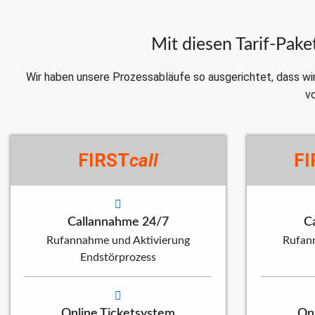
Mit diesen Tarif-Pake
Wir haben unsere Prozessabläufe so ausgerichtet, dass wir
vo
FIRST
call
FI
Callannahme 24/7
C
Rufannahme und Aktivierung
Rufan
Endstörprozess
Online Ticketsystem
On