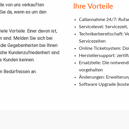
lle von uns verkauften
Ihre Vorteile
 Sie da, wenn es um den
Callannahme 24/7: Rufa
Servicelevel: Servicezei
le Vorteile. Einer davon ist,
Technikerbereitschaft: V
n sind. Melden Sie sich bei
Servicezeiten
 die Gegebenheiten bei Ihnen
Online Ticketsystem: Do
hohe Kundenzufriedenheit sind
Herstellersupport: zertif
re Kunden kennen.
Ersatzteile: Die notwen
vorgehalten
en Bedürfnissen an.
Änderungen: Erweiterung
Software Upgrade (kosten