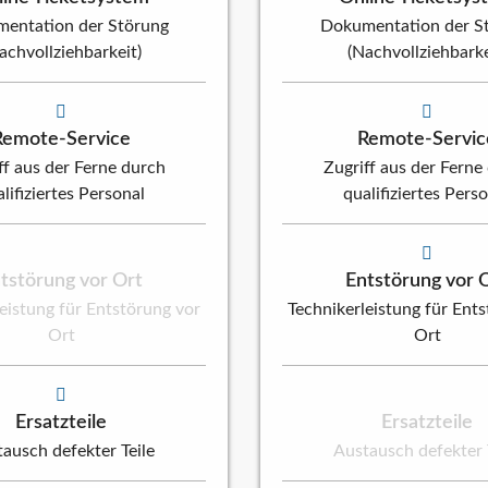
entation der Störung
Dokumentation der S
achvollziehbarkeit)
(Nachvollziehbarke
Remote-Service
Remote-Servic
ff aus der Ferne durch
Zugriff aus der Ferne
lifiziertes Personal
qualifiziertes Pers
tstörung vor Ort
Entstörung vor 
eistung für Entstörung vor
Technikerleistung für Ent
Ort
Ort
Ersatzteile
Ersatzteile
ausch defekter Teile
Austausch defekter 