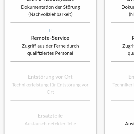
Dokumentation der Störung
Dokum
(Nachvollziehbarkeit)
(N
Remote-Service
Zugriff aus der Ferne durch
Zugri
qualifiziertes Personal
qua
Entstörung vor Ort
En
Technikerleistung für Entstörung vor
Technikerl
Ort
Ersatzteile
Austausch defekter Teile
Aust