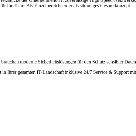
ie Herzstücke der Unternehmens-IT: zuverlässige High-Speed-Netzwerke,
für Ihr Team. Als Einzelbereiche oder als stimmiges Gesamtkonzept.
 brauchen moderne Sicherheitslösungen für den Schutz sensibler Daten
eit in Ihrer gesamten IT-Landschaft inklusive 24/7 Service & Support mi